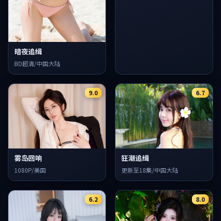
暗夜追缉
BD超清/中国大陆
9.0
6.7
雾岛回响
狂潮追缉
1080P/美国
更新至18集/中国大陆
6.2
8.0