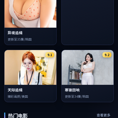
异境追缉
更新至35集/韩国
9.1
9.2
天际追缉
寒锋回响
臻彩画质/美国
更新至34集/韩国
热门电影
查看更多