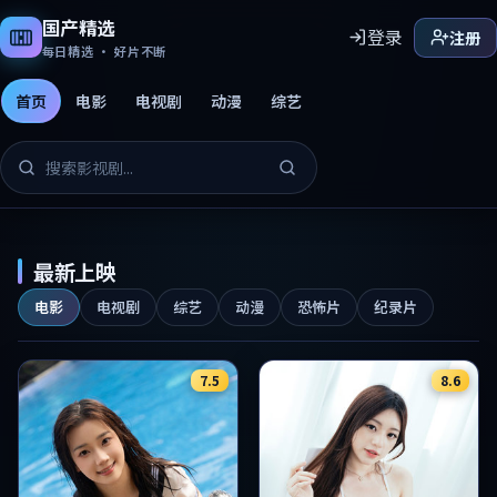
国产精选
登录
注册
每日精选 · 好片不断
首页
电影
电视剧
动漫
综艺
国产精选免费影片
最新上映
电影
电视剧
综艺
动漫
恐怖片
纪录片
7.5
8.6