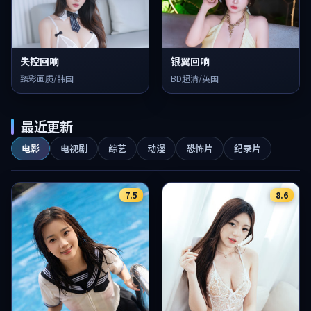
失控回响
银翼回响
臻彩画质/韩国
BD超清/英国
最近更新
电影
电视剧
综艺
动漫
恐怖片
纪录片
7.5
8.6