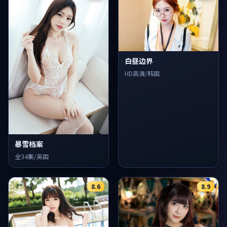
白昼边界
HD高清/韩国
暴雪档案
全34集/英国
8.6
8.9