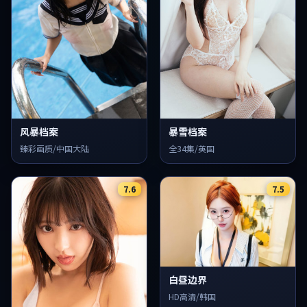
风暴档案
暴雪档案
臻彩画质/中国大陆
全34集/英国
7.6
7.5
白昼边界
HD高清/韩国