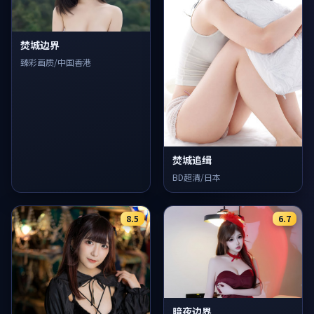
焚城边界
臻彩画质/中国香港
焚城追缉
BD超清/日本
8.5
6.7
暗夜边界