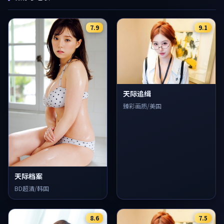
7.9
9.1
天际追缉
臻彩画质/美国
天际档案
BD超清/韩国
8.6
7.5